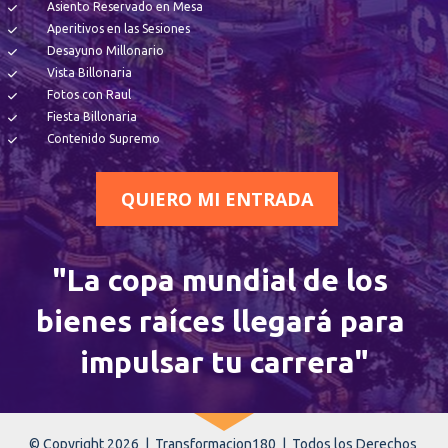
Asiento Reservado en Mesa
Aperitivos en las Sesiones
Desayuno Millonario  
Vista Billonaria
Fotos con Raul
Fiesta Billonaria
Contenido Supremo
QUIERO MI ENTRADA
"La copa mundial de los 
bienes raíces llegará para 
impulsar tu carrera"
© Copyright 2026  |  Transformacion180  |  Todos los Derechos 