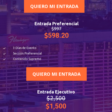
QUIERO MI ENTRADA
Entrada Preferencial
$997
$
598.20
3 Días de Evento
Sección Preferencial
Contenido Supremo
QUIERO MI ENTRADA
Entrada Ejecutivo
$2,500
$
1,500